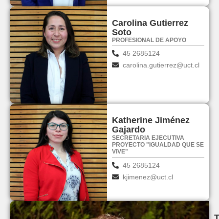
Carolina Gutierrez
Soto
PROFESIONAL DE APOYO
45 2685124
carolina.gutierrez@uct.cl
Katherine Jiménez
Gajardo
SECRETARIA EJECUTIVA
PROYECTO "IGUALDAD QUE SE
VIVE"
45 2685124
kjimenez@uct.cl