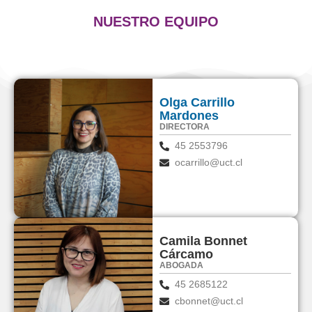
NUESTRO EQUIPO
Olga Carrillo
Mardones
DIRECTORA
45 2553796
ocarrillo@uct.cl
Camila Bonnet
Cárcamo
ABOGADA
45 2685122
cbonnet@uct.cl