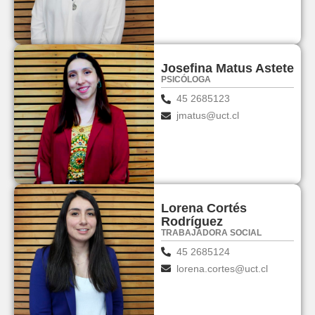
Josefina Matus Astete
PSICÓLOGA
45 2685123
jmatus@uct.cl
Lorena Cortés
Rodríguez
TRABAJADORA SOCIAL
45 2685124
lorena.cortes@uct.cl