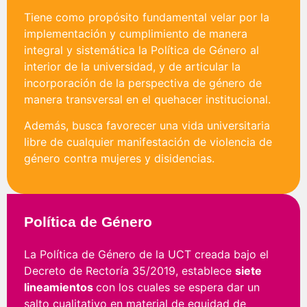
Tiene como propósito fundamental velar por la
implementación y cumplimiento de manera
integral y sistemática la Política de Género al
interior de la universidad, y de articular la
incorporación de la perspectiva de género de
manera transversal en el quehacer institucional.
Además, busca favorecer una vida universitaria
libre de cualquier manifestación de violencia de
género contra mujeres y disidencias.
Política de Género
La Política de Género de la UCT creada bajo el
Decreto de Rectoría 35/2019, establece
siete
lineamientos
con los cuales se espera dar un
salto cualitativo en material de equidad de