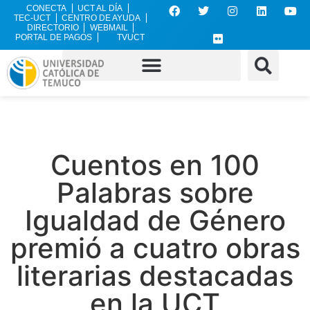
CONECTA
UCT AL DÍA
TEC-UCT
CENTRO DE AYUDA
DIRECTORIO
WEBMAIL
PORTAL DE PAGOS
TVUCT
Cuentos en 100
Palabras sobre
Igualdad de Género
premió a cuatro obras
literarias destacadas
en la UCT