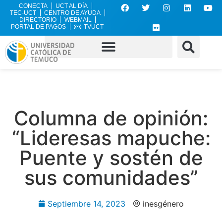
CONECTA
UCT AL DÍA
TEC-UCT
CENTRO DE AYUDA
DIRECTORIO
WEBMAIL
PORTAL DE PAGOS
TVUCT
Columna de opinión:
“Lideresas mapuche:
Puente y sostén de
sus comunidades”
Septiembre 14, 2023
inesgénero