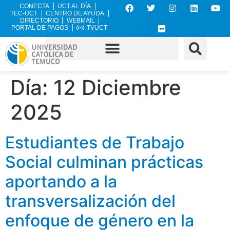
CONECTA
UCT AL DÍA
TEC-UCT
CENTRO DE AYUDA
DIRECTORIO
WEBMAIL
PORTAL DE PAGOS
TVUCT
Día:
12 Diciembre
2025
Estudiantes de Trabajo
Social culminan prácticas
aportando a la
transversalización del
enfoque de género en la